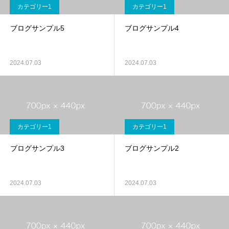
カテゴリー1
カテゴリー1
ブログサンプル5
ブログサンプル4
2024.07.03
2024.07.03
カテゴリー1
カテゴリー1
ブログサンプル3
ブログサンプル2
2024.07.03
2024.07.03