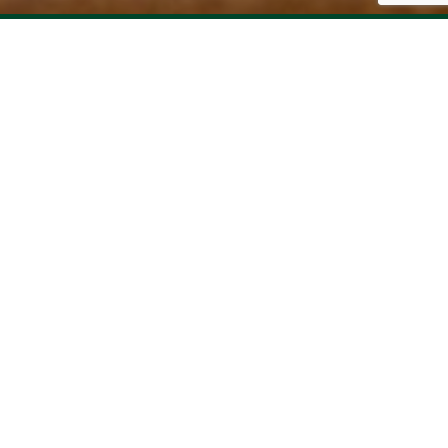
ABOUT
お問い合わせ
シェア
都内23区を中心に学校法人・企業・公共機関等への雑誌・書籍・
教科書等の供給サービスを行っております。
詳しくはこちら